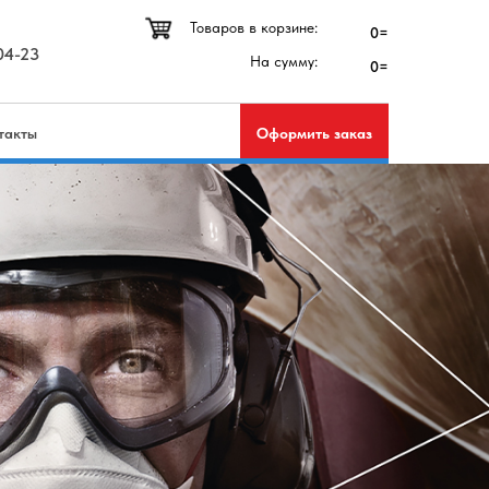
Товаров в корзине:
0=
04-23
На сумму:
0=
такты
Оформить заказ