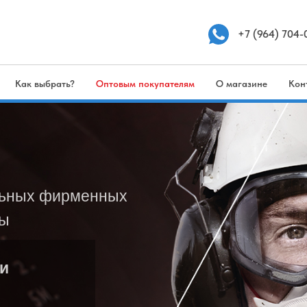
+7 (964) 704-
Как выбрать?
Оптовым покупателям
О магазине
Кон
льных фирменных
ты
Доставка по всей РФ
|
Розница и опт
(964) 704-04-23
и